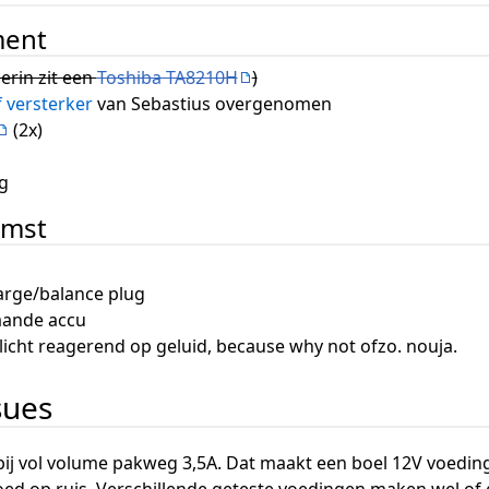
ment
erin zit een
Toshiba TA8210H
)
f versterker
van Sebastius overgenomen
(2x)
g
omst
arge/balance plug
aande accu
llicht reagerend op geluid, because why not ofzo. nouja.
sues
bij vol volume pakweg 3,5A. Dat maakt een boel 12V voeding
ed op ruis. Verschillende geteste voedingen maken wel of ge