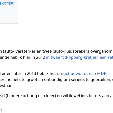
oekomst
een (auto-)versterker en twee (auto-)luidsprekers overgeno
tantie heb ik hier in 2012
in twee "cd-opberg-kratjes" een set
er en later in 2013 heb ik het
omgebouwd tot een MDF
deze net iets te groot en onhandig om serieus te gebruiken,
gestaan.
sd (binnenkort nog een keer) en wil ik wel iets beters aan
n