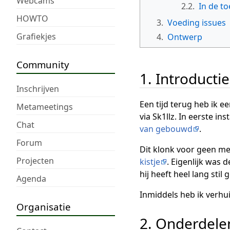
Webcams
2.2.
In de t
HOWTO
3.
Voeding issues
Grafiekjes
4.
Ontwerp
Community
1. Introductie
Inschrijven
Een tijd terug heb ik 
Metameetings
via Sk1llz. In eerste ins
Chat
van gebouwd
.
Forum
Dit klonk voor geen met
Projecten
kistje
. Eigenlijk was 
hij heeft heel lang stil 
Agenda
Inmiddels heb ik verhui
Organisatie
2. Onderdele