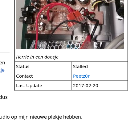
Herrie in een doosje
men
Status
Stalled
je
Contact
Peetz0r
Last Update
2017-02-20
 dus
 audio op mijn nieuwe plekje hebben.