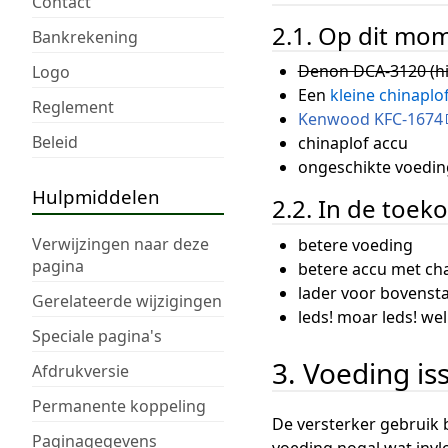
Contact
2.1. Op dit mo
Bankrekening
Denon DCA-3120 (hi
Logo
Een
kleine chinaplo
Reglement
Kenwood KFC-1674
Beleid
chinaplof accu
ongeschikte voedin
Hulpmiddelen
2.2. In de toek
Verwijzingen naar deze
betere voeding
pagina
betere accu met ch
lader voor bovenst
Gerelateerde wijzigingen
leds! moar leds! we
Speciale pagina's
3. Voeding is
Afdrukversie
Permanente koppeling
De versterker gebruik 
Paginagegevens
voeding nogal wat invlo