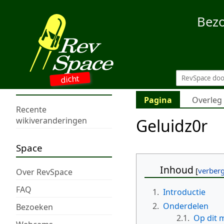
Bez
dicht
Pagina
Overleg
Recente
Geluidz0r
wikiveranderingen
Space
Inhoud
Over RevSpace
FAQ
1.
Introductie
2.
Onderdelen
Bezoeken
2.1.
Op dit