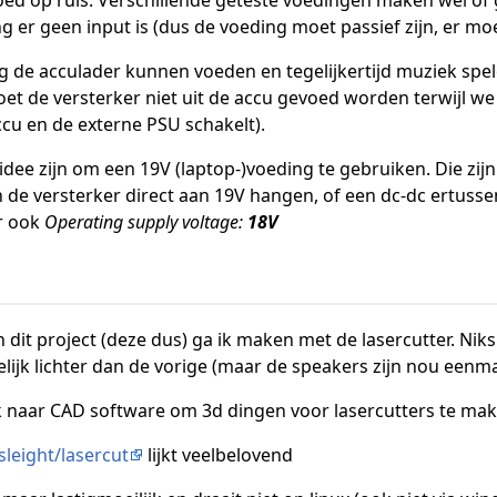
ang er geen input is (dus de voeding moet passief zijn, er m
 de acculader kunnen voeden en tegelijkertijd muziek spe
oet de versterker niet uit de accu gevoed worden terwijl we a
ccu en de externe PSU schakelt).
idee zijn om een 19V (laptop-)voeding te gebruiken. Die zij
de versterker direct aan 19V hangen, of een dc-dc ertusse
 ook
Operating supply voltage:
18V
n dit project (deze dus) ga ik maken met de lasercutter. Ni
elijk lichter dan de vorige (maar de speakers zijn nou eenmaal
ek naar CAD software om 3d dingen voor lasercutters te mak
leight/lasercut
lijkt veelbelovend