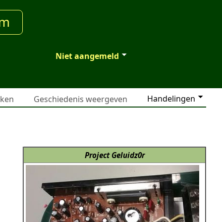
um
Niet aangemeld
Handelingen
jken
Geschiedenis weergeven
Project Geluidz0r