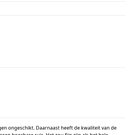
en ongeschikt. Daarnaast heeft de kwaliteit van de
en hoorbare ruis. Het zou fijn zijn als het hele