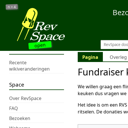
4
n =
Bez
open
Pagina
Overleg
Recente
Fundraiser
wikiveranderingen
Space
We willen graag een fl
keuken dus vragen we 
Over RevSpace
Het idee is om een RVS
FAQ
ritselen. De donaties w
Bezoeken