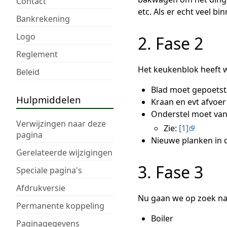
Contact
etc. Als er echt veel 
Bankrekening
Logo
2. Fase 2
Reglement
Het keukenblok heeft w
Beleid
Blad moet gepoetst/
Hulpmiddelen
Kraan en evt afvoe
Onderstel moet van 
Verwijzingen naar deze
Zie:
[1]
pagina
Nieuwe planken in d
Gerelateerde wijzigingen
3. Fase 3
Speciale pagina's
Afdrukversie
Nu gaan we op zoek n
Permanente koppeling
Boiler
Paginagegevens