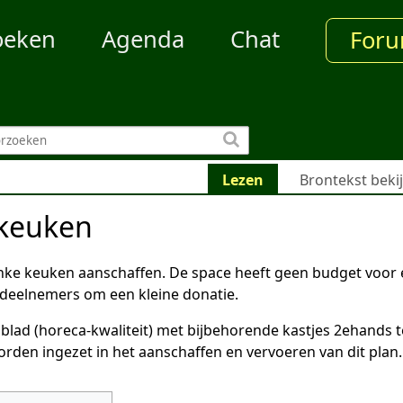
oeken
Agenda
Chat
For
Lezen
Brontekst beki
 keuken
inke keuken aanschaffen. De space heeft geen budget voor
deelnemers om een kleine donatie.
 blad (horeca-kwaliteit) met bijbehorende kastjes 2ehands t
orden ingezet in het aanschaffen en vervoeren van dit plan.