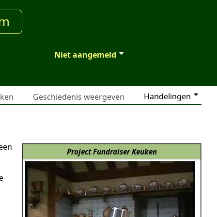
um
Niet aangemeld
Handelingen
jken
Geschiedenis weergeven
 een
Project Fundraiser Keuken
e