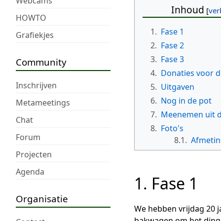
Webcams
Inhoud
HOWTO
1.
Fase 1
Grafiekjes
2.
Fase 2
3.
Fase 3
Community
4.
Donaties voor d
Inschrijven
5.
Uitgaven
6.
Nog in de pot
Metameetings
7.
Meenemen uit de
Chat
8.
Foto's
Forum
8.1.
Afmeti
Projecten
Agenda
1. Fase 1
Organisatie
We hebben vrijdag 20 j
bakwagen om het ding o