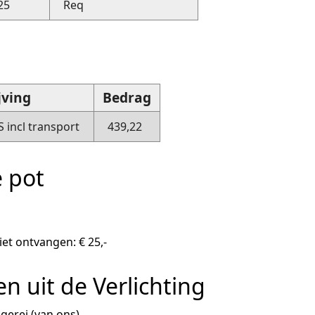
25
Req
jving
Bedrag
 incl transport
439,22
e pot
t ontvangen: € 25,-
 uit de Verlichting
erei (van ons)