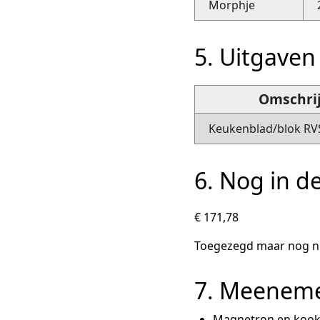
Morphje
5. Uitgaven
Omschri
Keukenblad/blok RVS
6. Nog in d
€ 171,78
Toegezegd maar nog nie
7. Meenemen
Magnetron en kookg