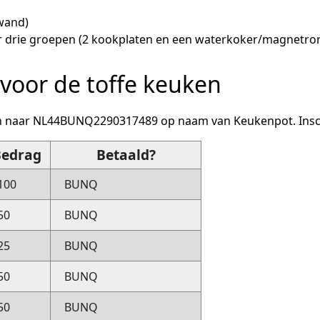
wand)
ur drie groepen (2 kookplaten en een waterkoker/magnetron
 voor de toffe keuken
n naar NL44BUNQ2290317489 op naam van Keukenpot. Inschri
Bedrag
Betaald?
100
BUNQ
50
BUNQ
25
BUNQ
50
BUNQ
50
BUNQ