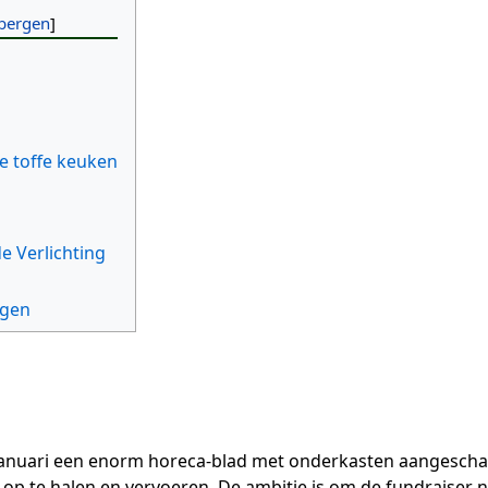
e toffe keuken
 Verlichting
ngen
anuari een enorm horeca-blad met onderkasten aangeschaft
p te halen en vervoeren. De ambitie is om de fundraiser 