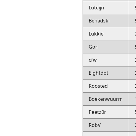
Luteijn
Benadski
Lukkie
Gori
cfw
Eightdot
Roosted
Boekenwuurm
Peetz0r
RobV