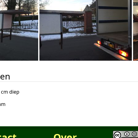
gen
 cm diep
5mm
tact
Over