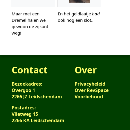
Maar met een
En het geldlaatje
had
Dremel halen we
ook nog een slot...
gewoon de zijkant
weg!
Contact
Over
Bezoekadres:
Privacybeleid
Overgoo 1
Over RevSpace
2266 JZ Leidschendam
Voorbehoud
Postadres:
Vlietweg 15
2266 KA Leidschendam