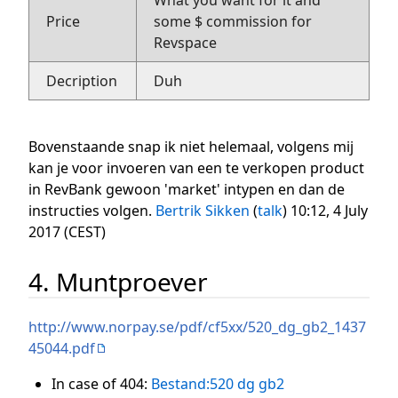
What you want for it and
Price
some $ commission for
Revspace
Decription
Duh
Bovenstaande snap ik niet helemaal, volgens mij
kan je voor invoeren van een te verkopen product
in RevBank gewoon 'market' intypen en dan de
instructies volgen.
Bertrik Sikken
(
talk
) 10:12, 4 July
2017 (CEST)
4. Muntproever
http://www.norpay.se/pdf/cf5xx/520_dg_gb2_1437
45044.pdf
In case of 404:
Bestand:520 dg gb2