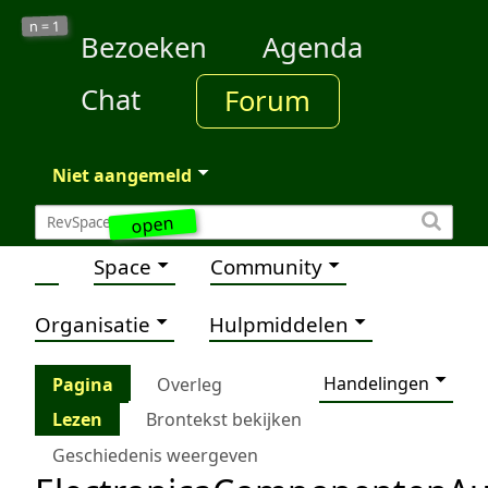
1
n =
Bezoeken
Agenda
Chat
Forum
Niet aangemeld
open
Space
Community
Organisatie
Hulpmiddelen
Handelingen
Pagina
Overleg
Lezen
Brontekst bekijken
Geschiedenis weergeven