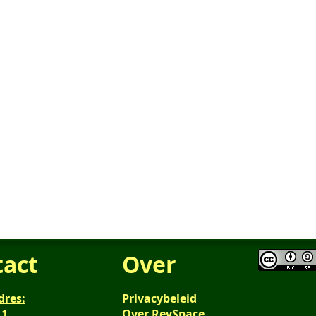
tact
Over
dres:
Privacybeleid
 1
Over RevSpace