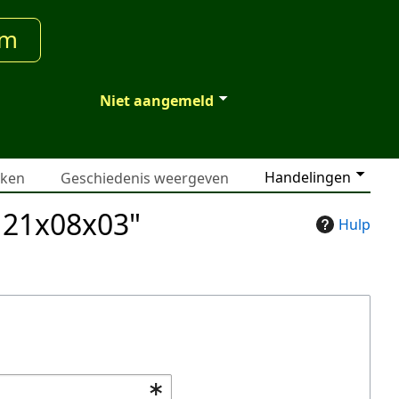
um
Niet aangemeld
Handelingen
jken
Geschiedenis weergeven
g21x08x03"
Hulp