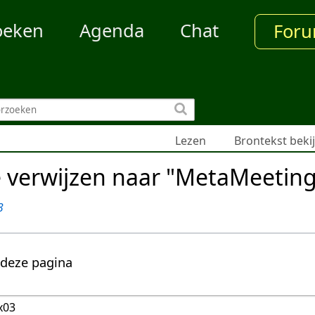
oeken
Agenda
Chat
For
Lezen
Brontekst beki
e verwijzen naar "MetaMeetin
3
 deze pagina