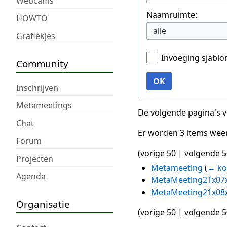
Webcams
Naamruimte:
HOWTO
alle
Grafiekjes
Invoeging sjabl
Community
OK
Inschrijven
Metameetings
De volgende pagina's 
Chat
Er worden 3 items wee
Forum
(
vorige 50
|
volgende 5
Projecten
Metameeting
(
← ko
Agenda
MetaMeeting21x07
MetaMeeting21x08
Organisatie
(
vorige 50
|
volgende 5