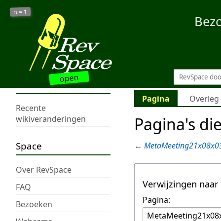
1
n =
Bez
open
Pagina
Overleg
Recente
Pagina's di
wikiveranderingen
Space
←
MetaMeeting21x08x0
Over RevSpace
Verwijzingen naar
FAQ
Pagina:
Bezoeken