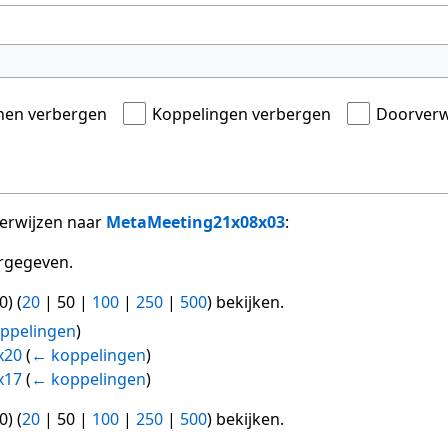
onen verbergen
Koppelingen verbergen
Doorverw
verwijzen naar
MetaMeeting21x08x03
:
rgegeven.
0
) (
20
|
50
|
100
|
250
|
500
) bekijken.
ppelingen
)
x20
(
← koppelingen
)
x17
(
← koppelingen
)
0
) (
20
|
50
|
100
|
250
|
500
) bekijken.