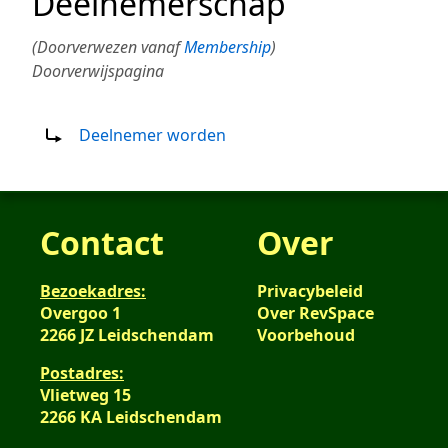
Deelnemerschap
(Doorverwezen vanaf
Membership
)
Doorverwijspagina
Doorverwijzing naar:
Deelnemer worden
Contact
Over
Bezoekadres:
Privacybeleid
Overgoo 1
Over RevSpace
2266 JZ Leidschendam
Voorbehoud
Postadres:
Vlietweg 15
2266 KA Leidschendam