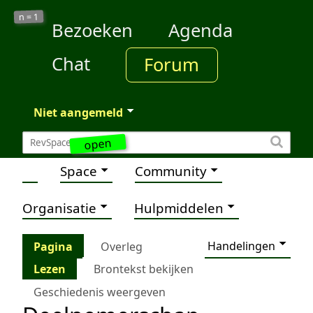
1
n =
Bezoeken
Agenda
Chat
Forum
Niet aangemeld
open
Space
Community
Organisatie
Hulpmiddelen
Handelingen
Pagina
Overleg
Lezen
Brontekst bekijken
Geschiedenis weergeven