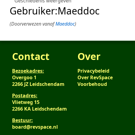
Geschiedenis weergeven
Gebruiker
:
Maeddoc
(Doorverwezen vanaf
Maeddoc
)
Contact
Over
Bezoekadres:
Privacybeleid
Overgoo 1
Over RevSpace
2266 JZ Leidschendam
Voorbehoud
Postadres:
Vlietweg 15
2266 KA Leidschendam
Bestuur:
board@revspace.nl