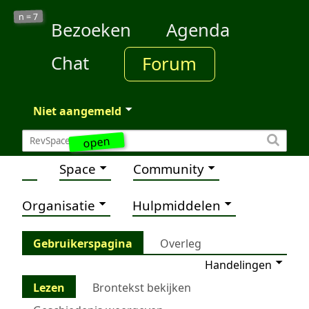
7
n =
Bezoeken
Agenda
Chat
Forum
Niet aangemeld
open
Space
Community
Organisatie
Hulpmiddelen
Gebruikerspagina
Overleg
Handelingen
Lezen
Brontekst bekijken