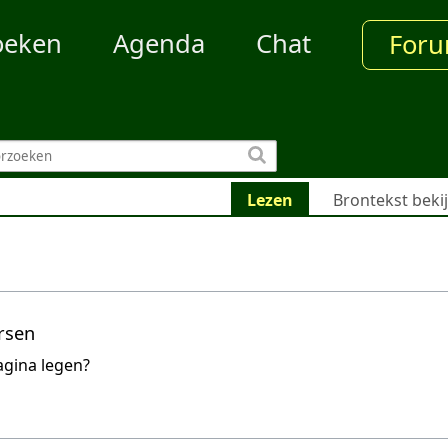
oeken
Agenda
Chat
For
Lezen
Brontekst beki
rsen
agina legen?