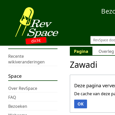
Bez
dicht
Pagina
Overleg
Recente
Zawadi
wikiveranderingen
Space
Deze pagina verve
Over RevSpace
De cache van deze p
FAQ
OK
Bezoeken