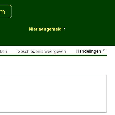
um
Niet aangemeld
Handelingen
jken
Geschiedenis weergeven