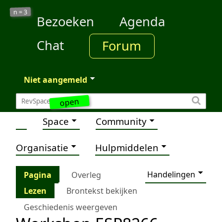
3
n =
Bezoeken
Agenda
Chat
Forum
Niet aangemeld
open
Space
Community
Organisatie
Hulpmiddelen
Handelingen
Pagina
Overleg
Lezen
Brontekst bekijken
Geschiedenis weergeven