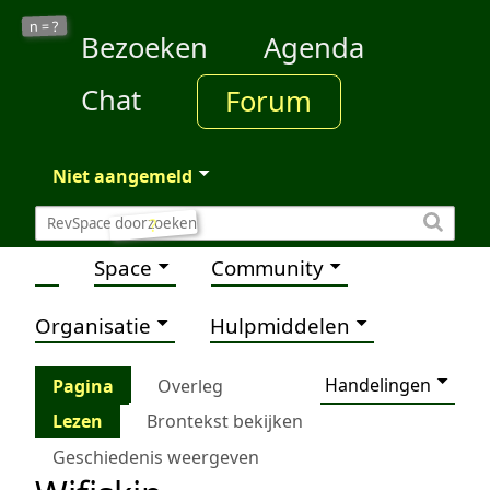
?
n =
Bezoeken
Agenda
Chat
Forum
Niet aangemeld
?
Space
Community
Organisatie
Hulpmiddelen
Handelingen
Pagina
Overleg
Lezen
Brontekst bekijken
Geschiedenis weergeven