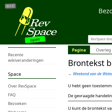
1
n =
Bez
open
Pagina
Overleg
Recente
Brontekst 
wikiveranderingen
Space
←
Weekend van de Wete
U hebt geen toestemmi
Over RevSpace
FAQ
De gevraagde handelin
Bezoeken
U kunt de brontekst va