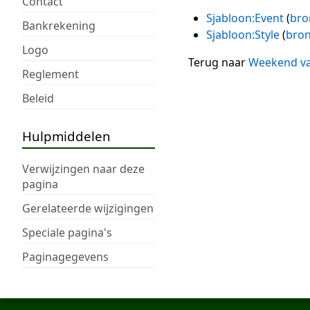
Contact
Sjabloon:Event
(
bro
Bankrekening
Sjabloon:Style
(
bron
Logo
Terug naar
Weekend va
Reglement
Beleid
Hulpmiddelen
Verwijzingen naar deze
pagina
Gerelateerde wijzigingen
Speciale pagina's
Paginagegevens