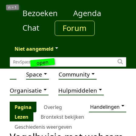
1
n =
Bezoeken
Agenda
Chat
Forum
Niet aangemeld
open
Space
Community
Organisatie
Hulpmiddelen
Handelingen
Pagina
Overleg
Lezen
Brontekst bekijken
Geschiedenis weergeven