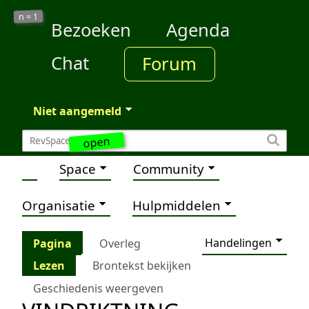
1
n =
Bezoeken
Agenda
Chat
Forum
Niet aangemeld
open
Space
Community
Organisatie
Hulpmiddelen
Handelingen
Pagina
Overleg
Lezen
Brontekst bekijken
Geschiedenis weergeven