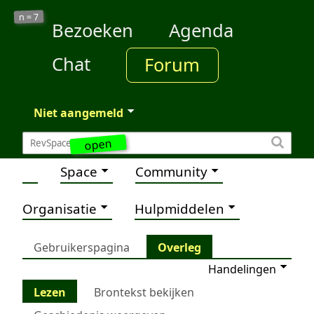
7
n =
Bezoeken
Agenda
Chat
Forum
Niet aangemeld
open
Space
Community
Organisatie
Hulpmiddelen
Gebruikerspagina
Overleg
Handelingen
Lezen
Brontekst bekijken