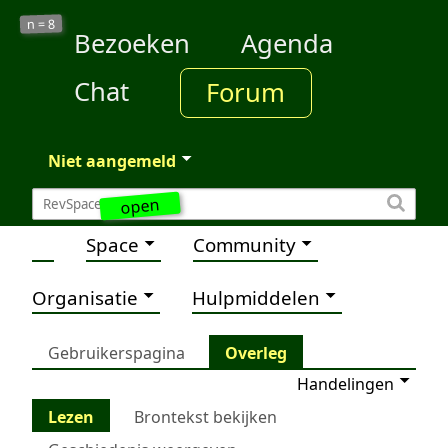
8
n =
Bezoeken
Agenda
Chat
Forum
Niet aangemeld
open
Space
Community
Organisatie
Hulpmiddelen
Gebruikerspagina
Overleg
Handelingen
Lezen
Brontekst bekijken