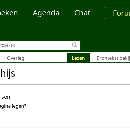
oeken
Agenda
Chat
For
Overleg
Lezen
Brontekst beki
hijs
rsen
agina legen?