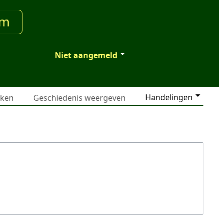
um
Niet aangemeld
Handelingen
jken
Geschiedenis weergeven