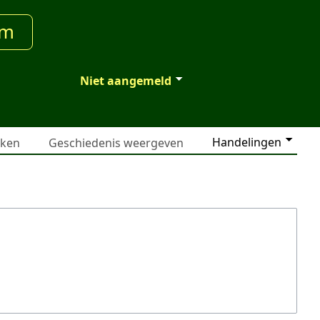
um
Niet aangemeld
Handelingen
jken
Geschiedenis weergeven