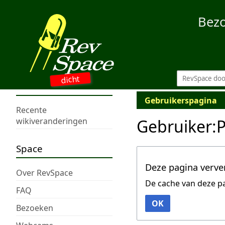
Bez
dicht
Gebruikerspagina
Recente
Gebruiker:
wikiveranderingen
Space
Deze pagina verve
Over RevSpace
De cache van deze p
FAQ
OK
Bezoeken