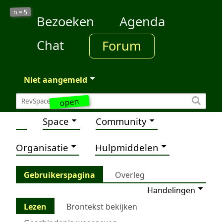
5
n =
Bezoeken
Agenda
Chat
Forum
Niet aangemeld
open
Space
Community
Organisatie
Hulpmiddelen
Gebruikerspagina
Overleg
Handelingen
Lezen
Brontekst bekijken