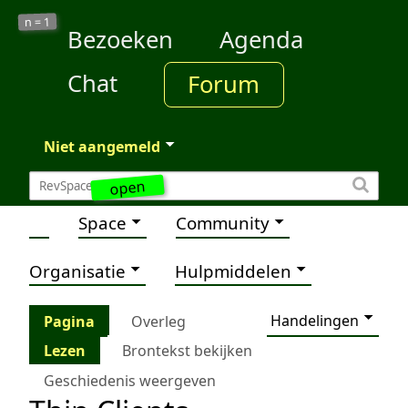
1
n =
Bezoeken
Agenda
Chat
Forum
Niet aangemeld
open
Space
Community
Organisatie
Hulpmiddelen
Handelingen
Pagina
Overleg
Lezen
Brontekst bekijken
Geschiedenis weergeven