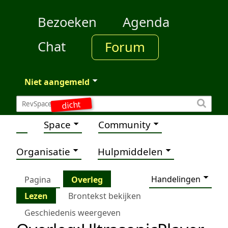
Bezoeken
Agenda
Chat
Forum
Niet aangemeld
dicht
Space
Community
Organisatie
Hulpmiddelen
Handelingen
Pagina
Overleg
Lezen
Brontekst bekijken
Geschiedenis weergeven