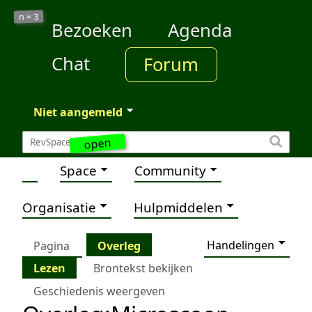
3
n =
Bezoeken
Agenda
Chat
Forum
Niet aangemeld
open
Space
Community
Organisatie
Hulpmiddelen
Handelingen
Pagina
Overleg
Lezen
Brontekst bekijken
Geschiedenis weergeven