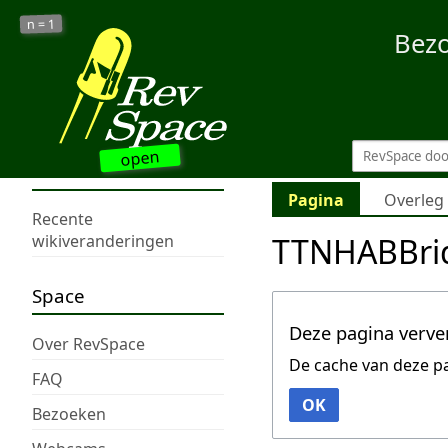
1
n =
Bez
open
Pagina
Overleg
Recente
TTNHABBri
wikiveranderingen
Space
Deze pagina verve
Over RevSpace
De cache van deze p
FAQ
OK
Bezoeken