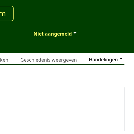
um
Niet aangemeld
Handelingen
jken
Geschiedenis weergeven