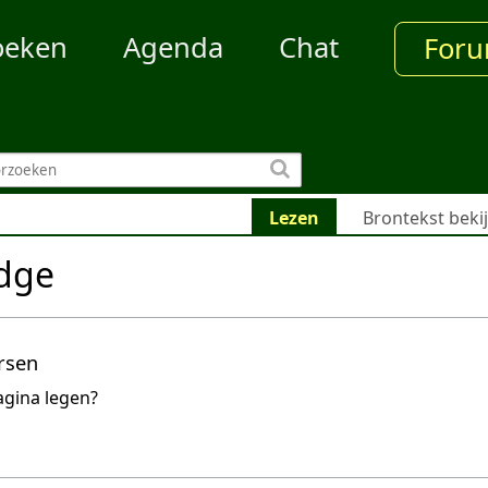
oeken
Agenda
Chat
For
Lezen
Brontekst beki
dge
rsen
agina legen?