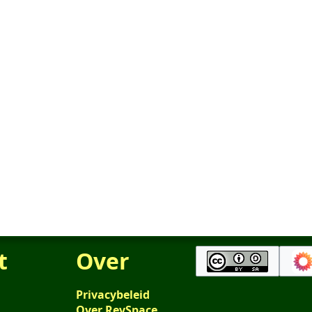
t
Over
Privacybeleid
Over RevSpace