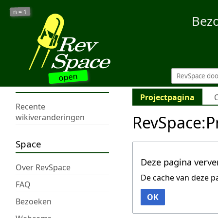
1
n =
Bez
open
Projectpagina
Recente
RevSpace:Pr
wikiveranderingen
Space
Deze pagina verve
Over RevSpace
De cache van deze p
FAQ
OK
Bezoeken