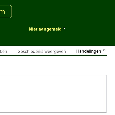
um
Niet aangemeld
Handelingen
jken
Geschiedenis weergeven