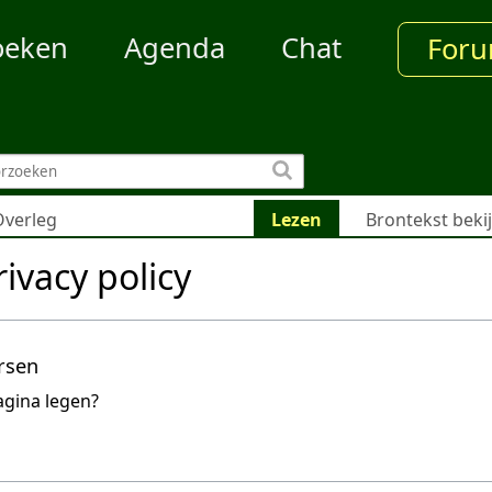
oeken
Agenda
Chat
For
Overleg
Lezen
Brontekst beki
ivacy policy
rsen
agina legen?