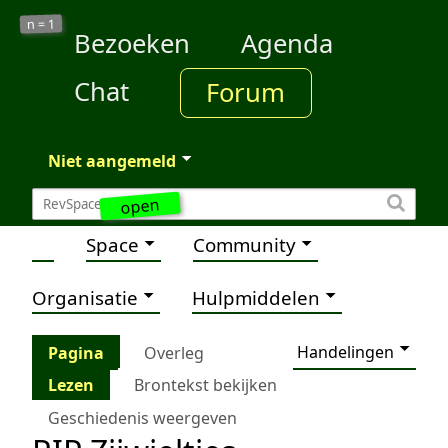
1
n =
Bezoeken
Agenda
Chat
Forum
Niet aangemeld
open
Space
Community
Organisatie
Hulpmiddelen
Handelingen
Pagina
Overleg
Lezen
Brontekst bekijken
Geschiedenis weergeven