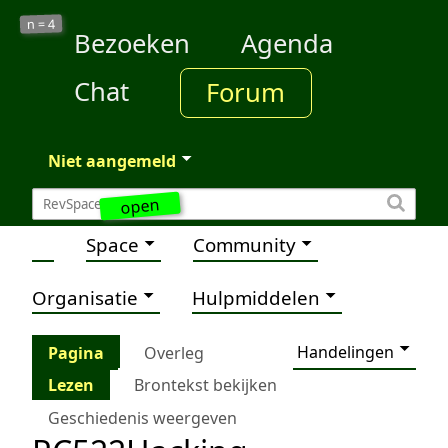
4
n =
Bezoeken
Agenda
Chat
Forum
Niet aangemeld
open
Space
Community
Organisatie
Hulpmiddelen
Handelingen
Pagina
Overleg
Lezen
Brontekst bekijken
Geschiedenis weergeven