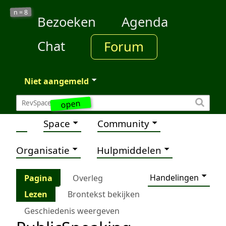
8
n =
Bezoeken
Agenda
Chat
Forum
Niet aangemeld
open
Space
Community
Organisatie
Hulpmiddelen
Handelingen
Pagina
Overleg
Lezen
Brontekst bekijken
Geschiedenis weergeven