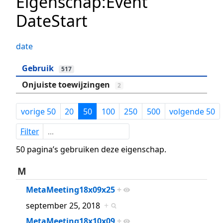
Eigenschap:Event
DateStart
date
Gebruik
517
Onjuiste toewijzingen
2
vorige 50
20
50
100
250
500
volgende 50
Filter
50 pagina’s gebruiken deze eigenschap.
M
MetaMeeting18x09x25
+
september 25, 2018
+
MetaMeeting18x10x09
+