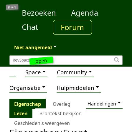
1
n =
Bezoeken
Agenda
Chat
Forum
Niet aangemeld
open
Space
Community
Organisatie
Hulpmiddelen
Handelingen
Eigenschap
Overleg
Lezen
Brontekst bekijken
Geschiedenis weergeven