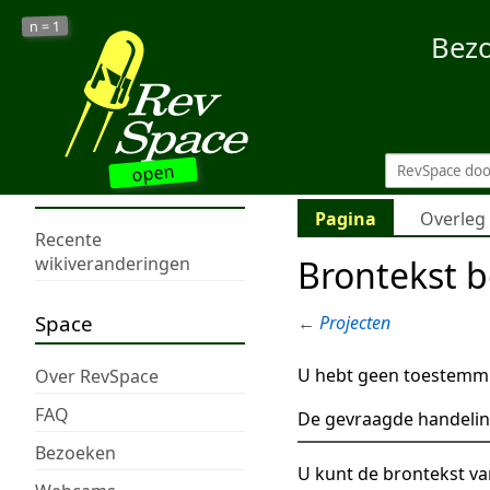
1
n =
Bez
open
Pagina
Overleg
Recente
Brontekst b
wikiveranderingen
Space
←
Projecten
U hebt geen toestemmi
Over RevSpace
FAQ
De gevraagde handelin
Bezoeken
U kunt de brontekst va