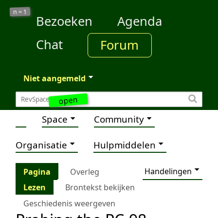
1
n =
Bezoeken
Agenda
Chat
Forum
Niet aangemeld
open
Space
Community
Organisatie
Hulpmiddelen
Handelingen
Pagina
Overleg
Lezen
Brontekst bekijken
Geschiedenis weergeven