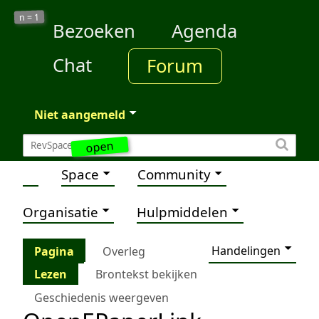
1
n =
Bezoeken
Agenda
Chat
Forum
Niet aangemeld
open
Space
Community
Organisatie
Hulpmiddelen
Handelingen
Pagina
Overleg
Lezen
Brontekst bekijken
Geschiedenis weergeven