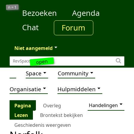
1
n =
Bezoeken
Agenda
Chat
Forum
Niet aangemeld
open
Space
Community
Organisatie
Hulpmiddelen
Handelingen
Pagina
Overleg
Lezen
Brontekst bekijken
Geschiedenis weergeven