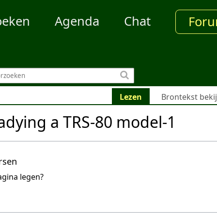
oeken
Agenda
Chat
For
Lezen
Brontekst beki
dying a TRS-80 model-1
rsen
agina legen?