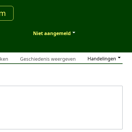
um
Niet aangemeld
Handelingen
jken
Geschiedenis weergeven