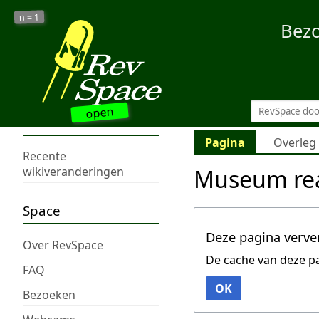
1
n =
Bez
open
Pagina
Overleg
Recente
Museum rea
wikiveranderingen
Space
Deze pagina verve
Over RevSpace
De cache van deze p
FAQ
OK
Bezoeken