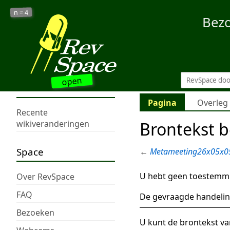
4
n =
Bez
open
Pagina
Overleg
Recente
Brontekst 
wikiveranderingen
Space
←
Metameeting26x05x0
U hebt geen toestemmi
Over RevSpace
FAQ
De gevraagde handelin
Bezoeken
U kunt de brontekst va