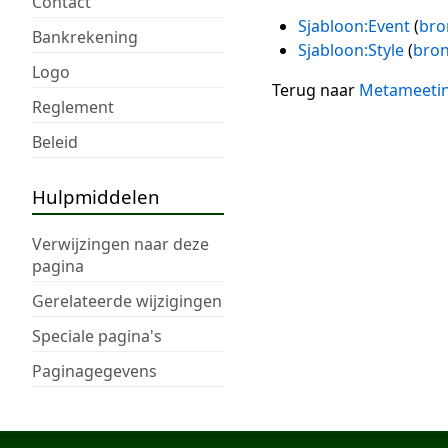
Contact
Sjabloon:Event
(
bro
Bankrekening
Sjabloon:Style
(
bron
Logo
Terug naar
Metameeti
Reglement
Beleid
Hulpmiddelen
Verwijzingen naar deze
pagina
Gerelateerde wijzigingen
Speciale pagina's
Paginagegevens