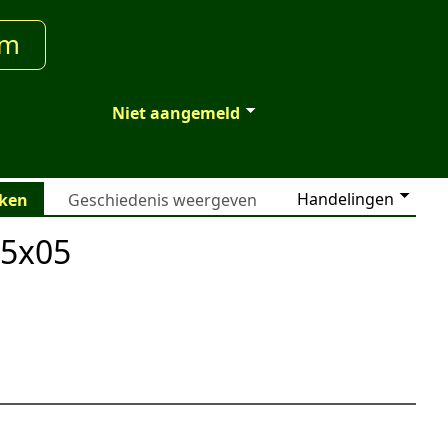
um
Niet aangemeld
Handelingen
jken
Geschiedenis weergeven
05x05