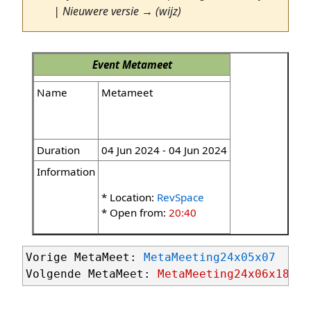
| Nieuwere versie → (wijz)
Event
Metameet
Name
Metameet
Duration
04 Jun 2024 - 04 Jun 2024
Information
* Location:
RevSpace
* Open from:
20:40
Vorige MetaMeet: 
MetaMeeting24x05x07
Volgende MetaMeet: 
MetaMeeting24x06x18