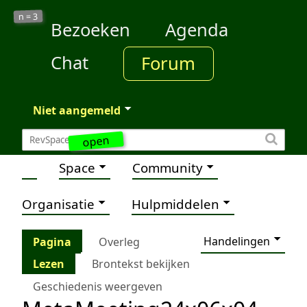
3
n =
Bezoeken
Agenda
Chat
Forum
Niet aangemeld
open
Space
Community
Organisatie
Hulpmiddelen
Handelingen
Pagina
Overleg
Lezen
Brontekst bekijken
Geschiedenis weergeven