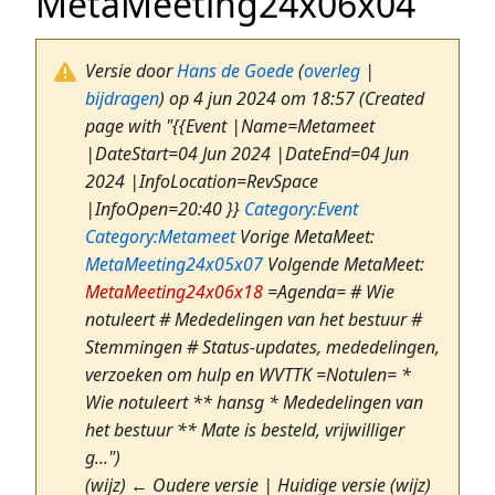
MetaMeeting24x06x04
Versie door
Hans de Goede
(
overleg
|
bijdragen
)
op 4 jun 2024 om 18:57
(Created
page with "{{Event |Name=Metameet
|DateStart=04 Jun 2024 |DateEnd=04 Jun
2024 |InfoLocation=RevSpace
|InfoOpen=20:40 }}
Category:Event
Category:Metameet
Vorige MetaMeet:
MetaMeeting24x05x07
Volgende MetaMeet:
MetaMeeting24x06x18
=Agenda= # Wie
notuleert # Mededelingen van het bestuur #
Stemmingen # Status-updates, mededelingen,
verzoeken om hulp en WVTTK =Notulen= *
Wie notuleert ** hansg * Mededelingen van
het bestuur ** Mate is besteld, vrijwilliger
g...")
(wijz) ← Oudere versie | Huidige versie (wijz)