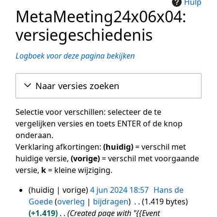
Hulp
MetaMeeting24x06x04:
versiegeschiedenis
Logboek voor deze pagina bekijken
Naar versies zoeken
Selectie voor verschillen: selecteer de te
vergelijken versies en toets ENTER of de knop
onderaan.
Verklaring afkortingen:
(huidig)
= verschil met
huidige versie,
(vorige)
= verschil met voorgaande
versie,
k
= kleine wijziging.
huidig
vorige
4 jun 2024 18:57
Hans de
4
Goede
overleg
bijdragen
1.419 bytes
jun
+1.419
Created page with "{{Event