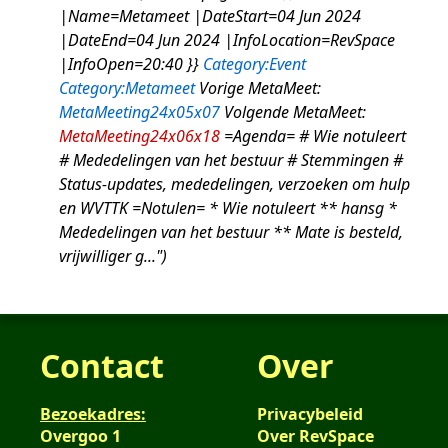
2024
|Name=Metameet |DateStart=04 Jun 2024
|DateEnd=04 Jun 2024 |InfoLocation=RevSpace
|InfoOpen=20:40 }}
Category:Event
Category:Metameet
Vorige MetaMeet:
MetaMeeting24x05x07
Volgende MetaMeet:
MetaMeeting24x06x18
=Agenda= # Wie notuleert
# Mededelingen van het bestuur # Stemmingen #
Status-updates, mededelingen, verzoeken om hulp
en WVTTK =Notulen= * Wie notuleert ** hansg *
Mededelingen van het bestuur ** Mate is besteld,
vrijwilliger g..."
Contact
Over
Bezoekadres:
Privacybeleid
Overgoo 1
Over RevSpace