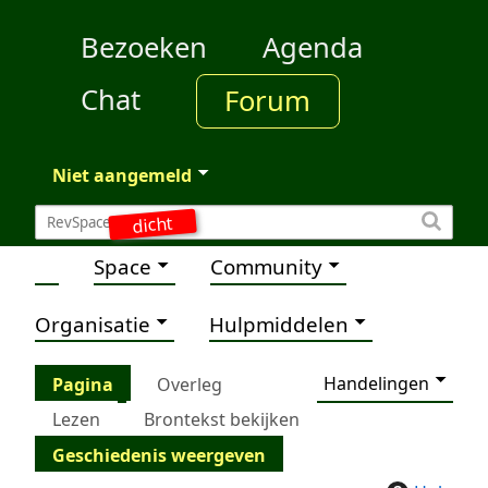
Bezoeken
Agenda
Chat
Forum
Niet aangemeld
dicht
Space
Community
Organisatie
Hulpmiddelen
Handelingen
Pagina
Overleg
Lezen
Brontekst bekijken
Geschiedenis weergeven