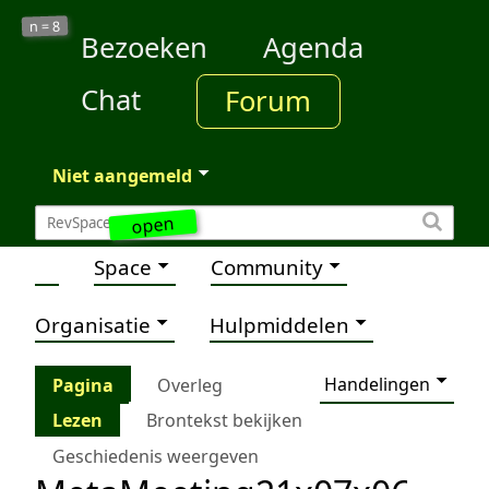
8
n =
Bezoeken
Agenda
Chat
Forum
Niet aangemeld
open
Space
Community
Organisatie
Hulpmiddelen
Handelingen
Pagina
Overleg
Lezen
Brontekst bekijken
Geschiedenis weergeven