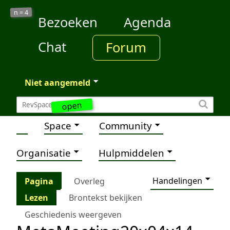
4
n =
Bezoeken
Agenda
Chat
Forum
Niet aangemeld
open
Space
Community
Organisatie
Hulpmiddelen
Handelingen
Pagina
Overleg
Lezen
Brontekst bekijken
Geschiedenis weergeven