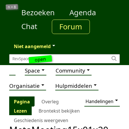
8
n =
Bezoeken
Agenda
Chat
Forum
Niet aangemeld
open
Space
Community
Organisatie
Hulpmiddelen
Handelingen
Pagina
Overleg
Lezen
Brontekst bekijken
Geschiedenis weergeven