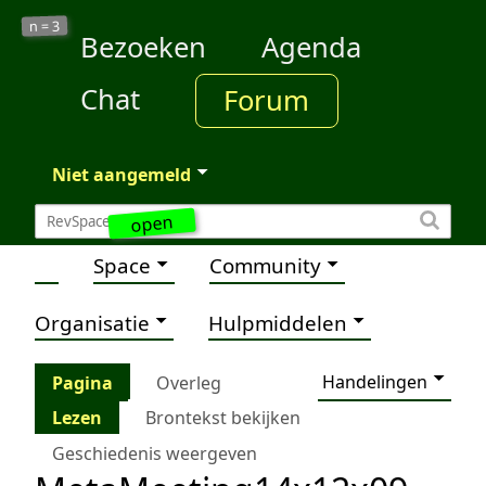
3
n =
Bezoeken
Agenda
Chat
Forum
Niet aangemeld
open
Space
Community
Organisatie
Hulpmiddelen
Handelingen
Pagina
Overleg
Lezen
Brontekst bekijken
Geschiedenis weergeven