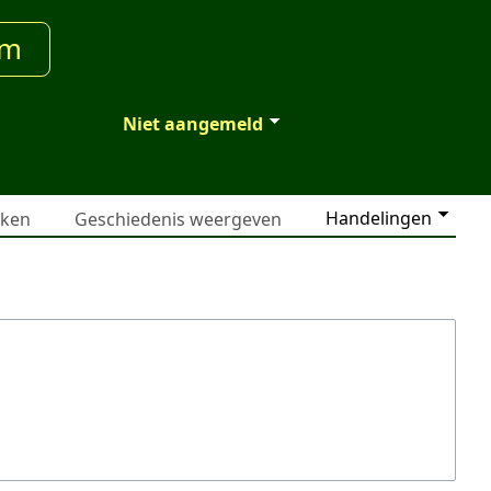
um
Niet aangemeld
Handelingen
jken
Geschiedenis weergeven