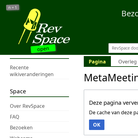
1
n =
Bez
open
Pagina
Overleg
Recente
MetaMeeti
wikiveranderingen
Space
Deze pagina verve
Over RevSpace
De cache van deze p
FAQ
OK
Bezoeken