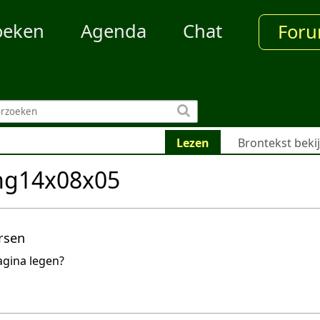
oeken
Agenda
Chat
For
Lezen
Brontekst beki
ng14x08x05
rsen
agina legen?