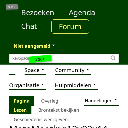
1
n =
Bezoeken
Agenda
Chat
Forum
Niet aangemeld
open
Space
Community
Organisatie
Hulpmiddelen
Handelingen
Pagina
Overleg
Lezen
Brontekst bekijken
Geschiedenis weergeven