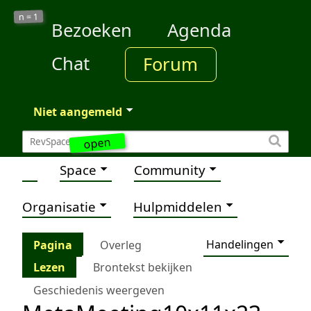
1
n =
Bezoeken
Agenda
Chat
Forum
Niet aangemeld
open
Space
Community
Organisatie
Hulpmiddelen
Handelingen
Pagina
Overleg
Lezen
Brontekst bekijken
Geschiedenis weergeven