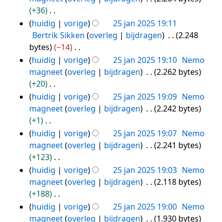
a
e
n
e
+36
t
n
g
n
G
huidig
vorige
25 jan 2025 19:11
t
v
s
b
e
Bertrik Sikken
overleg
bijdragen
2.248
i
a
s
e
e
bytes
−14
n
t
a
w
n
G
huidig
vorige
25 jan 2025 19:10
Nemo
g
t
m
e
b
e
magneet
overleg
bijdragen
2.262 bytes
i
e
r
e
e
+20
n
n
k
w
n
G
huidig
vorige
25 jan 2025 19:09
Nemo
g
v
i
e
b
e
magneet
overleg
bijdragen
2.242 bytes
a
n
r
e
e
+1
t
g
k
w
n
G
huidig
vorige
25 jan 2025 19:07
Nemo
t
s
i
e
b
e
magneet
overleg
bijdragen
2.241 bytes
i
s
n
r
e
e
+123
n
a
g
k
w
n
G
huidig
vorige
25 jan 2025 19:03
Nemo
g
m
s
i
e
b
e
magneet
overleg
bijdragen
2.118 bytes
e
s
n
r
e
e
+188
n
a
g
k
w
n
G
huidig
vorige
25 jan 2025 19:00
Nemo
v
m
s
i
e
b
e
magneet
overleg
bijdragen
1.930 bytes