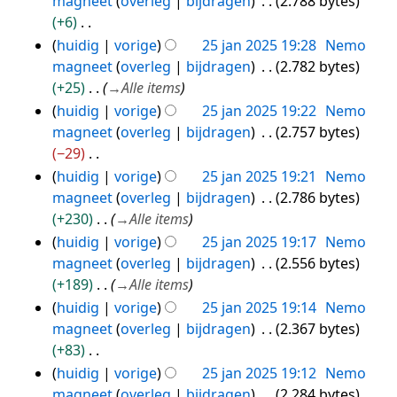
magneet
overleg
bijdragen
2.788 bytes
s
r
e
+6
a
k
n
G
huidig
vorige
25 jan 2025 19:28
Nemo
m
i
b
e
magneet
overleg
bijdragen
2.782 bytes
e
n
e
e
+25
→
Alle items
n
g
w
n
huidig
vorige
25 jan 2025 19:22
Nemo
v
s
e
b
magneet
overleg
bijdragen
2.757 bytes
a
s
r
e
−29
t
a
k
w
G
huidig
vorige
25 jan 2025 19:21
Nemo
t
m
i
e
e
magneet
overleg
bijdragen
2.786 bytes
i
e
n
r
e
+230
→
Alle items
n
n
g
k
n
huidig
vorige
25 jan 2025 19:17
Nemo
g
v
s
i
b
magneet
overleg
bijdragen
2.556 bytes
a
s
n
e
+189
→
Alle items
t
a
g
w
huidig
vorige
25 jan 2025 19:14
Nemo
t
m
s
e
magneet
overleg
bijdragen
2.367 bytes
i
e
s
r
+83
n
n
a
k
G
huidig
vorige
25 jan 2025 19:12
Nemo
g
v
m
i
e
magneet
overleg
bijdragen
2.284 bytes