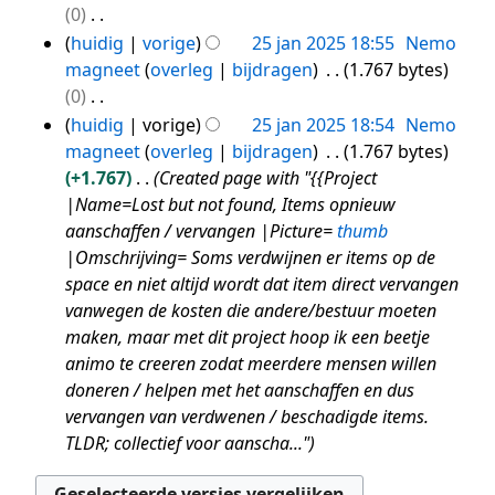
e
s
n
r
e
e
0
n
t
n
a
g
k
w
n
G
huidig
vorige
25 jan 2025 18:55
Nemo
g
t
v
m
s
i
e
b
e
magneet
overleg
bijdragen
1.767 bytes
i
a
e
s
n
r
e
e
0
n
t
n
a
g
k
w
n
G
huidig
vorige
25 jan 2025 18:54
Nemo
g
t
v
m
s
i
e
b
e
magneet
overleg
bijdragen
1.767 bytes
i
a
e
s
n
r
e
e
+1.767
Created page with "{{Project
n
t
n
a
g
k
w
n
|Name=Lost but not found, Items opnieuw
g
t
v
m
s
i
e
b
aanschaffen / vervangen |Picture=
thumb
i
a
e
s
n
r
e
|Omschrijving= Soms verdwijnen er items op de
n
t
n
a
g
k
w
space en niet altijd wordt dat item direct vervangen
g
t
v
m
s
i
e
vanwegen de kosten die andere/bestuur moeten
i
a
e
s
n
r
maken, maar met dit project hoop ik een beetje
n
t
n
a
g
k
animo te creeren zodat meerdere mensen willen
g
t
v
m
s
i
doneren / helpen met het aanschaffen en dus
i
a
e
s
n
vervangen van verdwenen / beschadigde items.
n
t
n
a
g
TLDR; collectief voor aanscha..."
g
t
v
m
s
i
a
e
s