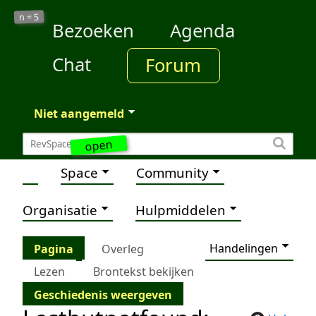
5
n =
Bezoeken
Agenda
Chat
Forum
Niet aangemeld
open
Space
Community
Organisatie
Hulpmiddelen
Handelingen
Pagina
Overleg
Lezen
Brontekst bekijken
Geschiedenis weergeven