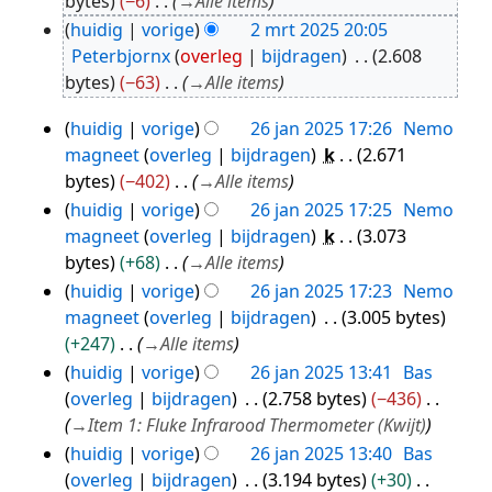
bytes
−6
→
Alle items
2025
huidig
vorige
2 mrt 2025 20:05
Peterbjornx
overleg
bijdragen
2.608
bytes
−63
→
Alle items
huidig
vorige
26 jan 2025 17:26
Nemo
26
magneet
overleg
bijdragen
k
2.671
jan
bytes
−402
→
Alle items
2025
huidig
vorige
26 jan 2025 17:25
Nemo
magneet
overleg
bijdragen
k
3.073
bytes
+68
→
Alle items
huidig
vorige
26 jan 2025 17:23
Nemo
magneet
overleg
bijdragen
3.005 bytes
+247
→
Alle items
huidig
vorige
26 jan 2025 13:41
Bas
overleg
bijdragen
2.758 bytes
−436
→
Item 1: Fluke Infrarood Thermometer (Kwijt)
huidig
vorige
26 jan 2025 13:40
Bas
overleg
bijdragen
3.194 bytes
+30