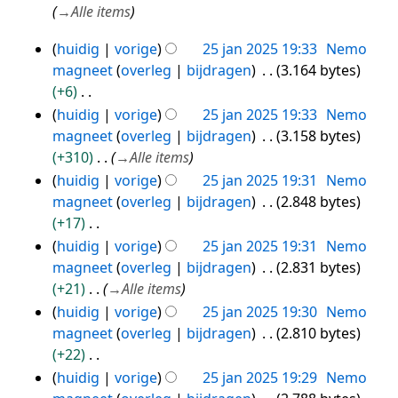
→
Alle items
huidig
vorige
25 jan 2025 19:33
Nemo
25
magneet
overleg
bijdragen
3.164 bytes
jan
+6
2025
G
huidig
vorige
25 jan 2025 19:33
Nemo
e
magneet
overleg
bijdragen
3.158 bytes
e
+310
→
Alle items
n
huidig
vorige
25 jan 2025 19:31
Nemo
b
magneet
overleg
bijdragen
2.848 bytes
e
+17
w
G
huidig
vorige
25 jan 2025 19:31
Nemo
e
e
magneet
overleg
bijdragen
2.831 bytes
r
e
+21
→
Alle items
k
n
huidig
vorige
25 jan 2025 19:30
Nemo
i
b
magneet
overleg
bijdragen
2.810 bytes
n
e
+22
g
w
G
huidig
vorige
25 jan 2025 19:29
Nemo
s
e
e