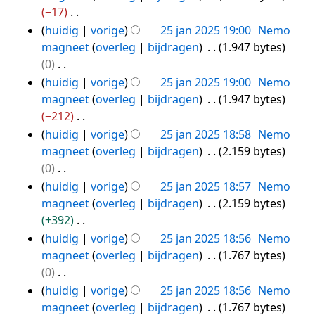
a
e
s
n
r
e
e
−17
t
n
a
g
k
w
n
G
huidig
vorige
25 jan 2025 19:00
Nemo
t
v
m
s
i
e
b
e
magneet
overleg
bijdragen
1.947 bytes
i
a
e
s
n
r
e
e
0
n
t
n
a
g
k
w
n
G
huidig
vorige
25 jan 2025 19:00
Nemo
g
t
v
m
s
i
e
b
e
magneet
overleg
bijdragen
1.947 bytes
i
a
e
s
n
r
e
e
−212
n
t
n
a
g
k
w
n
G
huidig
vorige
25 jan 2025 18:58
Nemo
g
t
v
m
s
i
e
b
e
magneet
overleg
bijdragen
2.159 bytes
i
a
e
s
n
r
e
e
0
n
t
n
a
g
k
w
n
G
huidig
vorige
25 jan 2025 18:57
Nemo
g
t
v
m
s
i
e
b
e
magneet
overleg
bijdragen
2.159 bytes
i
a
e
s
n
r
e
e
+392
n
t
n
a
g
k
w
n
G
huidig
vorige
25 jan 2025 18:56
Nemo
g
t
v
m
s
i
e
b
e
magneet
overleg
bijdragen
1.767 bytes
i
a
e
s
n
r
e
e
0
n
t
n
a
g
k
w
n
G
huidig
vorige
25 jan 2025 18:56
Nemo
g
t
v
m
s
i
e
b
e
magneet
overleg
bijdragen
1.767 bytes
i
a