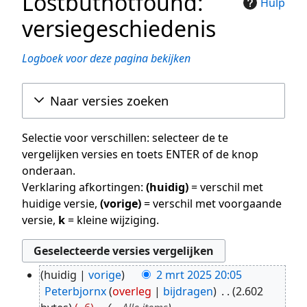
Lostbutnotfound:
Hulp
versiegeschiedenis
Logboek voor deze pagina bekijken
Naar versies zoeken
Selectie voor verschillen: selecteer de te
vergelijken versies en toets ENTER of de knop
onderaan.
Verklaring afkortingen:
(huidig)
= verschil met
huidige versie,
(vorige)
= verschil met voorgaande
versie,
k
= kleine wijziging.
huidig
vorige
2 mrt 2025 20:05
2
Peterbjornx
overleg
bijdragen
2.602
mrt