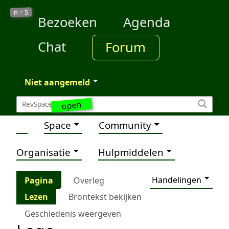
5
n =
Bezoeken
Agenda
Chat
Forum
Niet aangemeld
open
Space
Community
Organisatie
Hulpmiddelen
Handelingen
Pagina
Overleg
Lezen
Brontekst bekijken
Geschiedenis weergeven