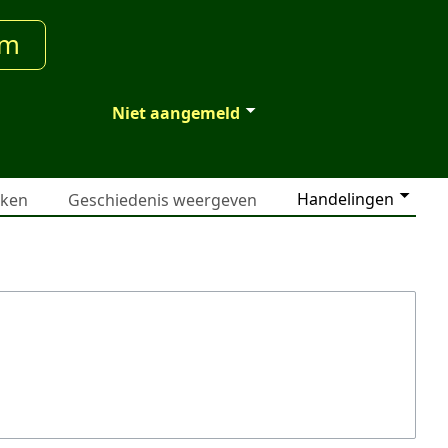
um
Niet aangemeld
Handelingen
jken
Geschiedenis weergeven