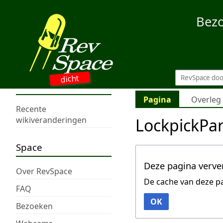
Bez
dicht
Pagina
Overleg
Recente
LockpickPa
wikiveranderingen
Space
Deze pagina verve
Over RevSpace
De cache van deze p
FAQ
OK
Bezoeken