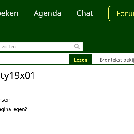
oeken
Agenda
Chat
For
Lezen
Brontekst beki
rty19x01
rsen
agina legen?