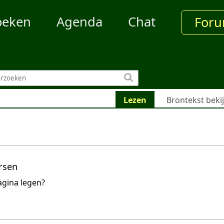
oeken
Agenda
Chat
For
Lezen
Brontekst beki
rsen
agina legen?