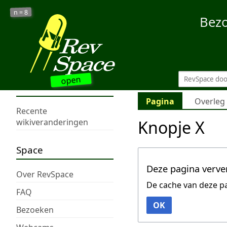
8
n =
Bez
open
Pagina
Overleg
Recente
Knopje X
wikiveranderingen
Space
Deze pagina verve
Over RevSpace
De cache van deze p
FAQ
OK
Bezoeken