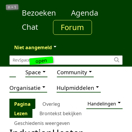
1
n =
Bezoeken
Agenda
Chat
Forum
Niet aangemeld
open
Space
Community
Organisatie
Hulpmiddelen
Handelingen
Pagina
Overleg
Lezen
Brontekst bekijken
Geschiedenis weergeven