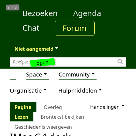
5
n =
Bezoeken
Agenda
Chat
Forum
Niet aangemeld
open
Space
Community
Organisatie
Hulpmiddelen
Handelingen
Pagina
Overleg
Lezen
Brontekst bekijken
Geschiedenis weergeven