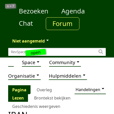
7
n =
Bezoeken
Agenda
Chat
Forum
Niet aangemeld
open
Space
Community
Organisatie
Hulpmiddelen
Handelingen
Pagina
Overleg
Lezen
Brontekst bekijken
Geschiedenis weergeven