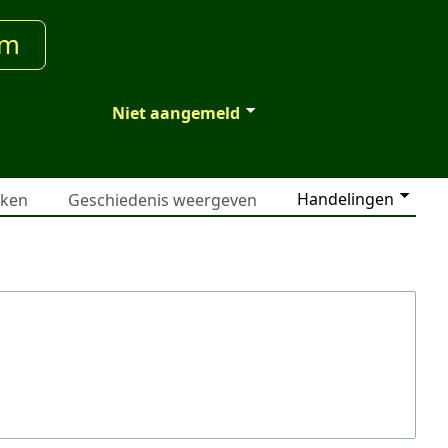
um
Niet aangemeld
Handelingen
jken
Geschiedenis weergeven