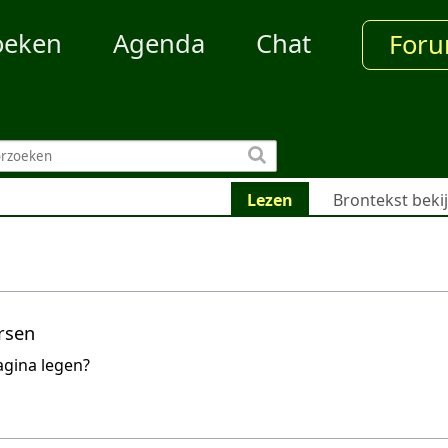
oeken
Agenda
Chat
For
Lezen
Brontekst beki
rsen
agina legen?