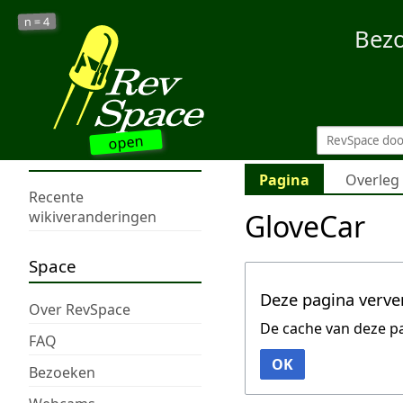
4
n =
Bez
open
Pagina
Overleg
Recente
GloveCar
wikiveranderingen
Space
Deze pagina verve
Over RevSpace
De cache van deze p
FAQ
OK
Bezoeken